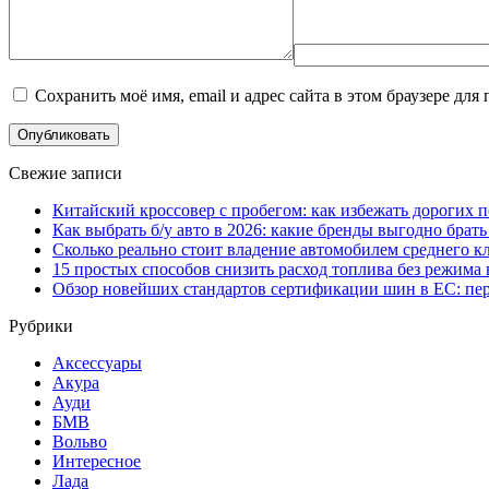
Сохранить моё имя, email и адрес сайта в этом браузере д
Свежие записи
Китайский кроссовер с пробегом: как избежать дорогих 
Как выбрать б/у авто в 2026: какие бренды выгодно брать
Сколько реально стоит владение автомобилем среднего кла
15 простых способов снизить расход топлива без режима 
Обзор новейших стандартов сертификации шин в ЕС: пере
Рубрики
Аксессуары
Акура
Ауди
БМВ
Вольво
Интересное
Лада