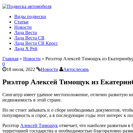
Виды подвески
Статьи
Новости
Лада Веста
Лада Веста СВ
Лада Веста СВ Кросс
Лада Х Рей
Главная
»
Новости
»
Риэлтор Алексей Тимощук из Екатеринбур
0
18 июля, 2022
Новости
Автослесарь
Риэлтор Алексей Тимощук из Екатерин
Сингапур имеет удачное местоположение, отлично развитую ин
недвижимость в этой стране.
Но не стоит забывать и о сборе необходимых документов, чт
популярность и спрос, а в последующие годы этот интерес к п
Риэлтор
Алексей Тимощук
отмечает, что наиболее развитым в
территорией государства и необходимостью благоразумно разм